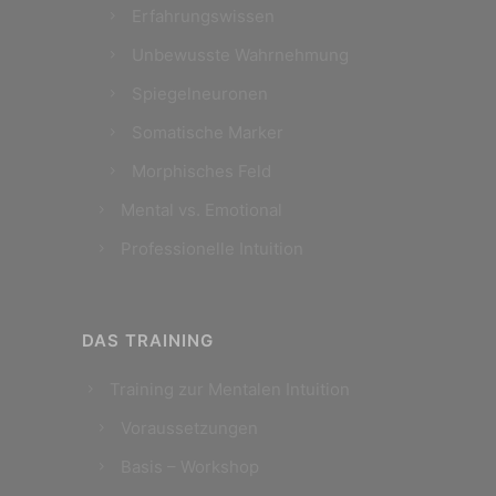
Erfahrungswissen
Unbewusste Wahrnehmung
Spiegelneuronen
Somatische Marker
Morphisches Feld
Mental vs. Emotional
Professionelle Intuition
DAS TRAINING
Training zur Mentalen Intuition
Voraussetzungen
Basis – Workshop