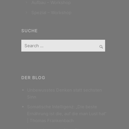
Aufbau – Workshop
Spezial – Workshop
SUCHE
DER BLOG
Unbewusstes Denken statt sechsten
Sinn
Somatische Intelligenz: „Die beste
Ernährung ist die, auf die man Lust hat“
| Thomas Frankenbach