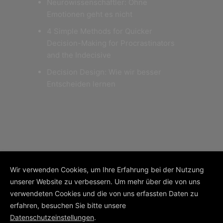
Neurowissenschaftler: Ohne
Emotionen geht es nicht
4 Simple Methods for Quicker
Decision-Making for Procrastinators
and the Indecisive
Decision Design: Wie wir besser
Entscheiden lernen
Wir verwenden Cookies, um Ihre Erfahrung bei der Nutzung
unserer Website zu verbessern. Um mehr über die von uns
© COPYRIGHT 2026 | MENTAL
BUSINESS
verwendeten Cookies und die von uns erfassten Daten zu
erfahren, besuchen Sie bitte unsere
Datenschutzeinstellungen
.
AGB
IMPRESSUM