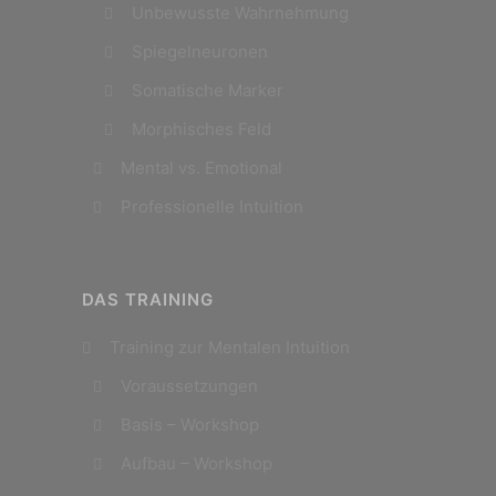
Unbewusste Wahrnehmung
Spiegelneuronen
Somatische Marker
Morphisches Feld
Mental vs. Emotional
Professionelle Intuition
DAS TRAINING
Training zur Mentalen Intuition
Voraussetzungen
Basis – Workshop
Aufbau – Workshop