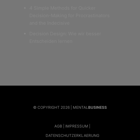
4 Simple Methods for Quicker
Decision-Making for Procrastinators
and the Indecisive
Decision Design: Wie wir besser
Entscheiden lernen
© COPYRIGHT 2026 | MENTAL
BUSINESS
AGB
IMPRESSUM
DATENSCHUTZERKLAERUNG