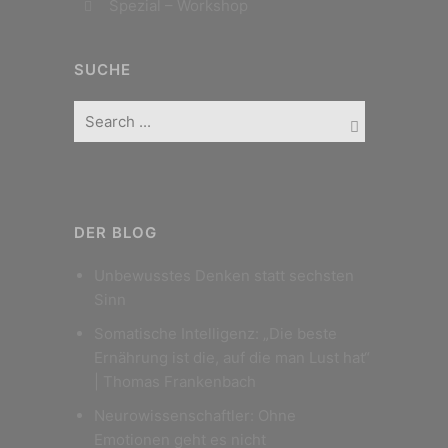
Spezial – Workshop
SUCHE
DER BLOG
Unbewusstes Denken statt sechsten
Sinn
Somatische Intelligenz: „Die beste
Ernährung ist die, auf die man Lust hat“
| Thomas Frankenbach
Neurowissenschaftler: Ohne
Emotionen geht es nicht