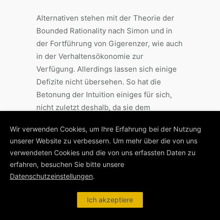
Alternativen stehen mit der Theorie der
Bounded Rationality nach Simon und in
der Fortführung von Gigerenzer, wie auch
in der Verhaltensökonomie zur
Verfügung. Allerdings lassen sich einige
Defizite nicht übersehen. So hat die
Betonung der Intuition einiges für sich,
nicht zuletzt deshalb, da sie dem
vielzitierten gesunden
Wir verwenden Cookies, um Ihre Erfahrung bei der Nutzung
Menschenverstand, der gerade vor
unserer Website zu verbessern. Um mehr über die von uns
Ausbruch und während der Finanzkrise
verwendeten Cookies und die von uns erfassten Daten zu
arg gelitten hat, rehabilitieren. Damit der
erfahren, besuchen Sie bitte unsere
Entscheidungsträger aber den „Tipping
Datenschutzeinstellungen
.
Point“ auch erkennt, bedarf es zuvor
eines hohen Maßes an Erfahrung und
Ich akzeptiere
Lernen. Ohne entsprechende Vorlaufzeit