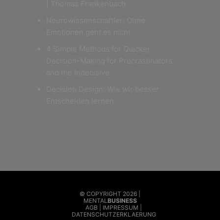
| Thomas Frankenbach
Neurowissenschaftler: Ohne
Emotionen geht es nicht
4 Simple Methods for Quicker
Decision-Making for Procrastinators
and the Indecisive
Decision Design: Wie wir besser
Entscheiden lernen
© COPYRIGHT 2026 |
MENTAL
BUSINESS
AGB
IMPRESSUM
DATENSCHUTZERKLAERUNG