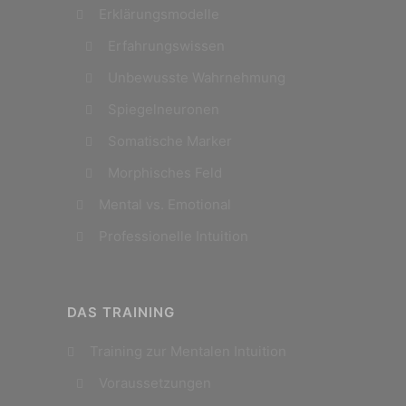
Erklärungsmodelle
Erfahrungswissen
Unbewusste Wahrnehmung
Spiegelneuronen
Somatische Marker
Morphisches Feld
Mental vs. Emotional
Professionelle Intuition
DAS TRAINING
Training zur Mentalen Intuition
Voraussetzungen