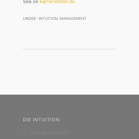
See on
karrierebibel.de
UNDER :
INTUITION
,
MANAGEMENT
DIE INTUITION
Was ist Intuition?