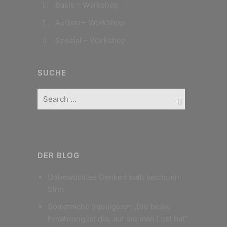
Basis – Workshop
Aufbau – Workshop
Spezial – Workshop
SUCHE
DER BLOG
Unbewusstes Denken statt sechsten
Sinn
Somatische Intelligenz: „Die beste
Ernährung ist die, auf die man Lust hat“