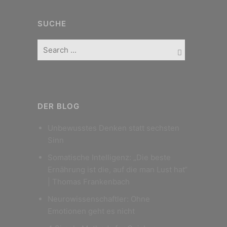
SUCHE
DER BLOG
Unbewusstes Denken statt sechsten
Sinn
Somatische Intelligenz: „Die beste
Ernährung ist die, auf die man Lust hat“
| Thomas Frankenbach
Neurowissenschaftler: Ohne
Emotionen geht es nicht