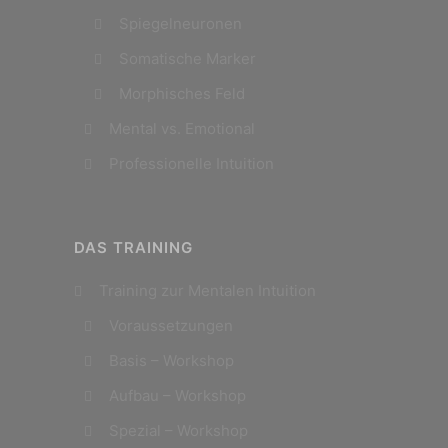
Spiegelneuronen
Somatische Marker
Morphisches Feld
Mental vs. Emotional
Professionelle Intuition
DAS TRAINING
Training zur Mentalen Intuition
Voraussetzungen
Basis – Workshop
Aufbau – Workshop
Spezial – Workshop