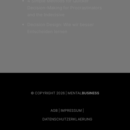
4 Simple Methods for Quicker
Decision-Making for Procrastinators
and the Indecisive
Decision Design: Wie wir besser
Entscheiden lernen
© COPYRIGHT 2026 | MENTAL
BUSINESS
AGB
IMPRESSUM
DATENSCHUTZERKLAERUNG