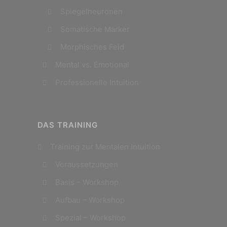
Spiegelneuronen
Somatische Marker
Morphisches Feld
Mental vs. Emotional
Professionelle Intuition
DAS TRAINING
Training zur Mentalen Intuition
Voraussetzungen
Basis – Workshop
Aufbau – Workshop
Spezial – Workshop