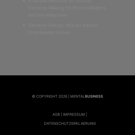
4 Simple Methods for Quicker
Decision-Making for Procrastinators
and the Indecisive
Decision Design: Wie wir besser
Entscheiden lernen
© COPYRIGHT 2026 | MENTAL
BUSINESS
AGB
IMPRESSUM
DATENSCHUTZERKLAERUNG