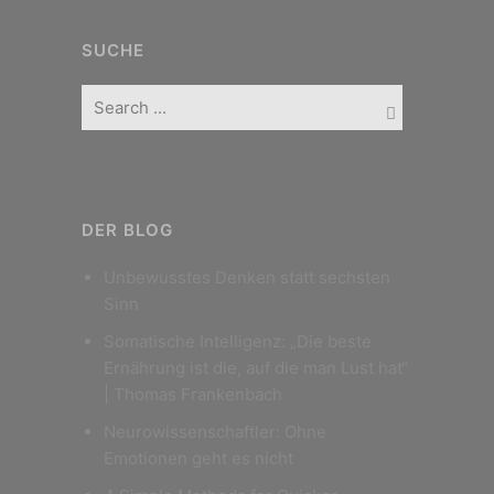
SUCHE
DER BLOG
Unbewusstes Denken statt sechsten
Sinn
Somatische Intelligenz: „Die beste
Ernährung ist die, auf die man Lust hat“
| Thomas Frankenbach
Neurowissenschaftler: Ohne
Emotionen geht es nicht