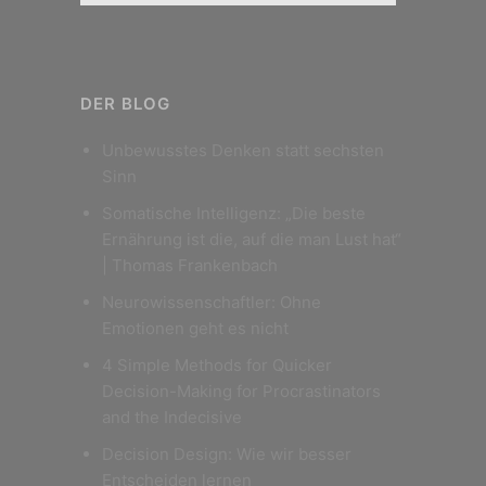
DER BLOG
Unbewusstes Denken statt sechsten
Sinn
Somatische Intelligenz: „Die beste
Ernährung ist die, auf die man Lust hat“
| Thomas Frankenbach
Neurowissenschaftler: Ohne
Emotionen geht es nicht
4 Simple Methods for Quicker
Decision-Making for Procrastinators
and the Indecisive
Decision Design: Wie wir besser
Entscheiden lernen