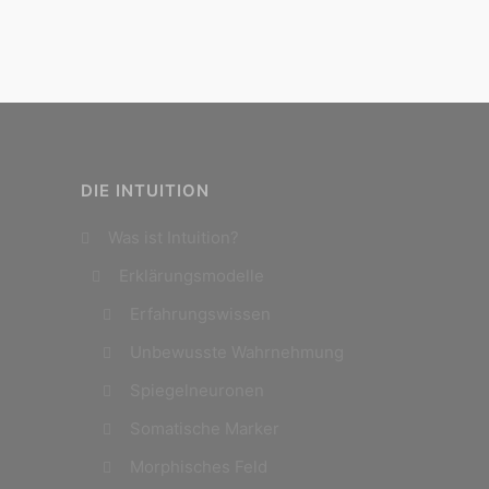
DIE INTUITION
Was ist Intuition?
Erklärungsmodelle
Erfahrungswissen
Unbewusste Wahrnehmung
Spiegelneuronen
Somatische Marker
Morphisches Feld