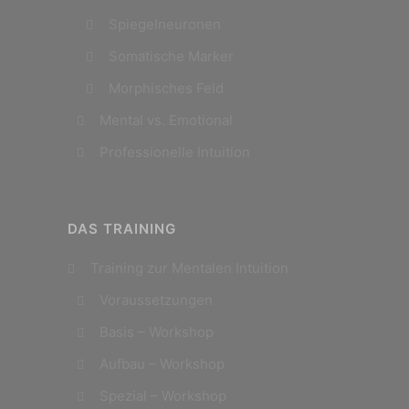
Spiegelneuronen
Somatische Marker
Morphisches Feld
Mental vs. Emotional
Professionelle Intuition
DAS TRAINING
Training zur Mentalen Intuition
Voraussetzungen
Basis – Workshop
Aufbau – Workshop
Spezial – Workshop