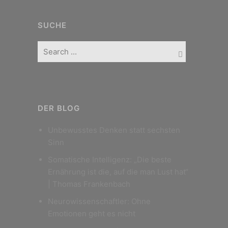
SUCHE
DER BLOG
Unbewusstes Denken statt sechsten
Sinn
Somatische Intelligenz: „Die beste
Ernährung ist die, auf die man Lust hat“
| Thomas Frankenbach
Neurowissenschaftler: Ohne
Emotionen geht es nicht