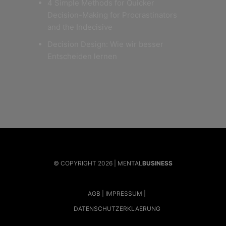
4 Simple Methods for Quicker
Decision-Making for Procrastinators
and the Indecisive
Decision Design: Wie wir besser
Entscheiden lernen
© COPYRIGHT 2026 | MENTAL
BUSINESS
AGB
IMPRESSUM
DATENSCHUTZERKLAERUNG