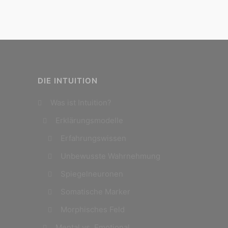
DIE INTUITION
Was ist Intuition?
Erklärungsmodelle
Erfahrungswissen
Unbewusste Wahrnehmung
Spiegelneuronen
Somatische Marker
Morphisches Feld
Mental vs. Emotional