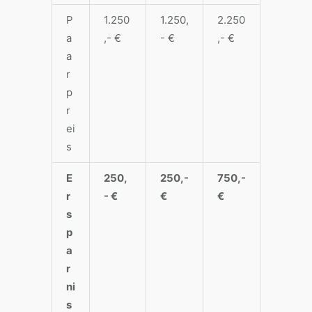
P
1.250
1.250,
2.250
a
,- €
- €
,- €
a
r
p
r
ei
s
E
250,
250,-
750,-
r
- €
€
€
s
p
a
r
ni
s