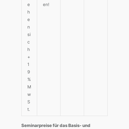
e
en!
h
e
n
si
c
h
+
1
9
%
M
w
S
t.
Seminarpreise für das Basis- und