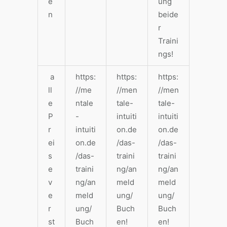
e
ung
n
beide
r
Traini
ngs!
a
https:
https:
https:
ll
//me
//men
//men
e
ntale
tale-
tale-
P
-
intuiti
intuiti
r
intuiti
on.de
on.de
ei
on.de
/das-
/das-
s
/das-
traini
traini
e
traini
ng/an
ng/an
v
ng/an
meld
meld
e
meld
ung/
ung/
r
ung/
Buch
Buch
st
Buch
en!
en!