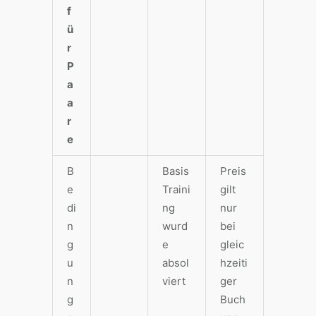
f
ü
r
P
a
a
r
e
B
Basis
Preis
e
Traini
gilt
di
ng
nur
n
wurd
bei
g
e
gleic
u
absol
hzeiti
n
viert
ger
g
Buch