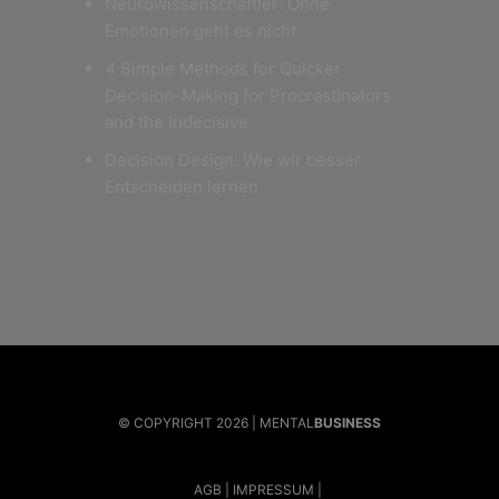
Neurowissenschaftler: Ohne
Emotionen geht es nicht
4 Simple Methods for Quicker
Decision-Making for Procrastinators
and the Indecisive
Decision Design: Wie wir besser
Entscheiden lernen
© COPYRIGHT 2026 | MENTAL
BUSINESS
AGB
IMPRESSUM